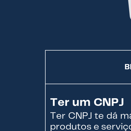
B
Ter um CNPJ
Ter CNPJ te dá ma
produtos e serviç